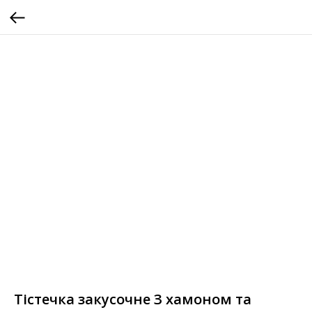
Тістечка закусочнe З хамоном та