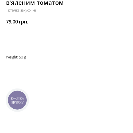
в'яленим томатом
Тістечка закусочні
79,00
грн.
Додати до кошика
Weight: 50 g
КНОПКА
ЗВ'ЯЗКУ