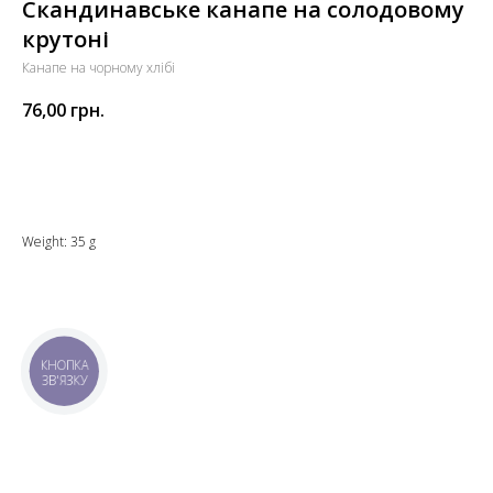
Скандинавське канапе на солодовому
крутоні
Канапе на чорному хлібі
76,00
грн.
Додати до кошика
Weight: 35 g
КНОПКА
ЗВ'ЯЗКУ