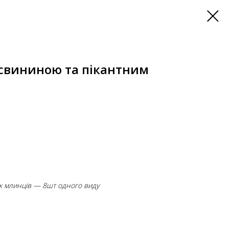
 свининою та пікантним
х млинців — 8шт одного виду