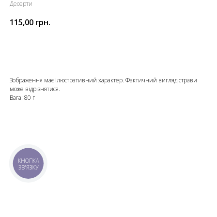
Десерти
115,00
грн.
Додати до кошика
Зображення має ілюстративний характер. Фактичний вигляд страви
може відрізнятися.
Вага: 80 г
КНОПКА
ЗВ'ЯЗКУ