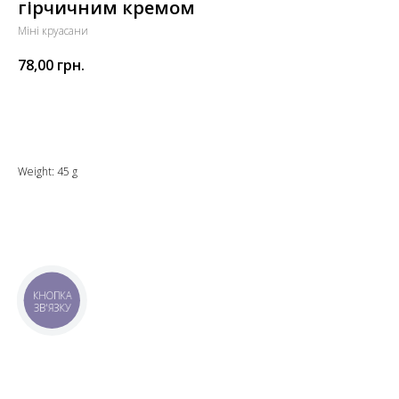
гірчичним кремом
Міні круасани
78,00
грн.
Додати до кошика
Weight: 45 g
КНОПКА
ЗВ'ЯЗКУ