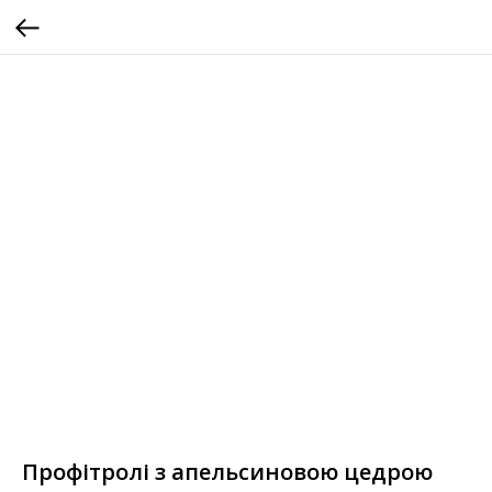
Профітролі з апельсиновою цедрою