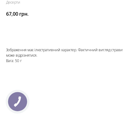
Десерти
67,00
грн.
Додати до кошика
Зображення має ілюстративний характер. Фактичний вигляд страви
може відрізнятися.
Вага: 50 г
КНОПКА
ЗВ'ЯЗКУ