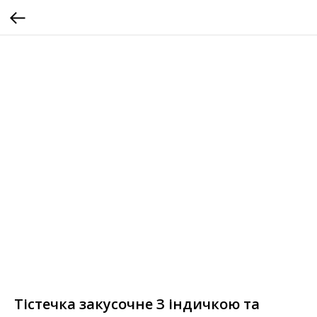
Тістечка закусочнe З індичкою та