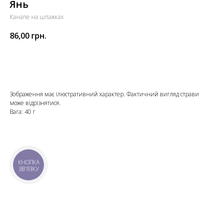
Янь
Канапе на шпажках
86,00
грн.
Додати до кошика
Зображення має ілюстративний характер. Фактичний вигляд страви
може відрізнятися.
Вага: 40 г
КНОПКА
ЗВ'ЯЗКУ