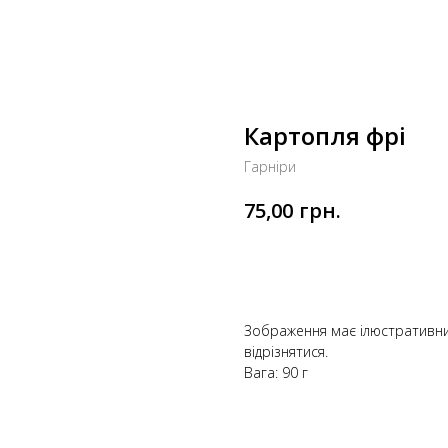
Картопля фрі
Гарніри
грн.
75,00
Додати до кошика
Зображення має ілюстративни
відрізнятися.
Вага: 90 г