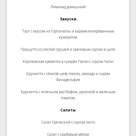
Лимонад домашний
Закуски
Тарт с муссом из Горгонзолы и карамелизированным
кумкватом
Прошутто со спелой грушей и ореховым соусом в шоте
Королевская креветка в сухарях Панко с соусом Чили
Брускетта с сёмгой шеф-посола, авокадо и сыром
Филадельфия
Брускетта с телячьим ростбифом, рукколой и вяленым
томатом
Салаты
Салат Греческий с соусом песто
Салат с крабовым мясом