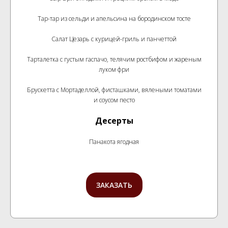
Тар-тар из сельди и апельсина на бородинском тосте
Салат Цезарь с курицей-гриль и панчеттой
Тарталетка с густым гаспачо, телячим ростбифом и жареным
луком фри
Брускетта с Мортаделлой, фисташками, вялеными томатами
и соусом песто
Десерты
Панакота ягодная
ЗАКАЗАТЬ