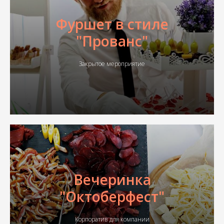
Фуршет в стиле
"Прованс"
Закрытое мероприятие
Вечеринка
"Октоберфест"
Корпоратив для компании