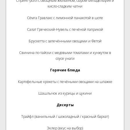
Спринг-ролл с овощным жюльеном, сыром Филадельфия и
кисло-сладким чатни
Сёмга Гравлакс с лимонной панакотой в шоте
Салат Греческий-Нувель с печёной паприкой
Брускетта с запечёнными овощами и Фетой
Свинина по-тайски с медовыми томатами и кунжутом в
соусе унаги
Горячие блюда
Картофельные крокеты с печёными овощами на шпажке
Шашлычок из курицы и цукини
Десерты
Трайфл (ванильный / шоколадный / красный бархат)
Эклер (вкус на выбор)