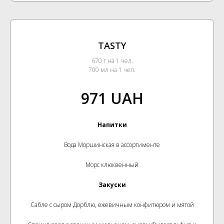
TASTY
670 г на 1 чел.
700 мл на 1 чел.
971 UAH
Напитки
Вода Моршинская в ассортименте
Морс клюквенный
Закуски
Сабле с сыром Дорблю, ежевичным конфитюром и мятой