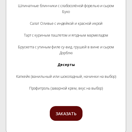
Шпинатные блинчики с слабосолёной форелью и сыром
Буко
Салат Оливье с индейкой и красной икрой
Тарт с куриным паштетом и ягодным мармеладом
Брускетта с утиным филе су-вид, грушей в вине и сыром
Дорблю
Десерты
Капкейк (ванильный или шоколадный, начинки на выбор)
Профитроль (заварной крем, вкус на выбор)
ЗАКАЗАТЬ