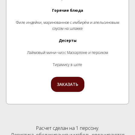
Горячие блюда
Филе индейки, маринованное с имбирём и апельсиновым
соусом на шпажке
Десерты
Лаймовый мини-чиз с Маскарпоне и персиком
Тирамису в шоте
ЗАКАЗАТЬ
Расчет сделан на 1 персону.
Логистика, обслуживание и мебель оплачиваются