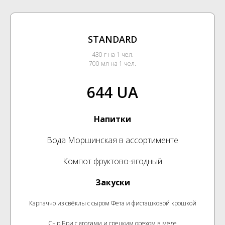
STANDARD
430 г на 1 чел.
700 мл на 1 чел.
644 UA
Напитки
Вода Моршинская в ассортименте
Компот фруктово-ягодный
Закуски
Карпаччо из свёклы с сыром Фета и фисташковой крошкой
Сыр Бри с ягодами и грецким орехом в мёде